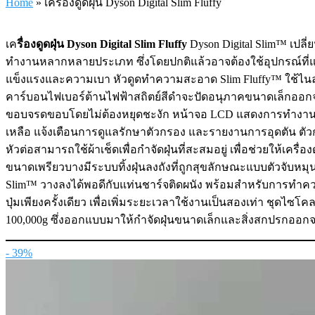
Home
»
เครื่องดูดฝุ่น Dyson Digital Slim Fluffy
เค
รื่องดูดฝุ่น Dyson Digital Slim Fluffy
Dyson Digital Slim™ เปลี่
ทำงานหลากหลายประเภท ซึ่งโดยปกติแล้วอาจต้องใช้อุปกรณ์ที่แตก
แข็งแรงและความเบา หัวดูดทำความสะอาด Slim Fluffy™ ใช้ไนล
คาร์บอนไฟเบอร์ต้านไฟฟ้าสถิตย์สีดำจะปัดอนุภาคขนาดเล็กออก
ขอบจรดขอบโดยไม่ต้องหยุดชะงัก หน้าจอ LCD แสดงการทำงานใ
เหลือ แจ้งเตือนการดูแลรักษาตัวกรอง และรายงานการอุดตัน ตัว
หัวต่อสามารถใช้ผ้าเช็ดเพื่อกำจัดฝุ่นที่สะสมอยู่ เพื่อช่วยให้เคร
ขนาดเพรียวบางมีระบบทิ้งฝุ่นลงถังที่ถูกสุขลักษณะแบบตัวจับหมุนได
Slim™ วางลงได้พอดีกับแท่นชาร์จติดผนัง พร้อมสำหรับการทำค
ปุ่มเพียงครั้งเดียว เพื่อเพิ่มระยะเวลาใช้งานเป็นสองเท่า ชุด
100,000g ซึ่งออกแบบมาให้กำจัดฝุ่นขนาดเล็กและสิ่งสกปรกอ
- 39%