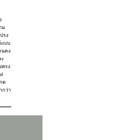
อ
วาม
แปรง
ด้แบบ
งานคง
ละ
รงตรง
al
รกด
กกว่า