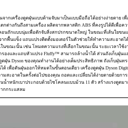
ยนจากเครื่องดูดฝุ่นแบบด้ามจับมาเป็นแบบมือถือได้อย่างง่ายดาย เพื่
ต่างกันถึงสามเครื่อง ผลิตจากพลาสติก ABS ที่คงรูปได้ดีเพื่อค
อนถักแบบนุ่มเพื่อดักจับสิ่งสกปรกขนาดใหญ่ ในขณะที่เส้นใยขน
จากพื้นแข็ง แถบแปรงติดตั้งมอเตอร์ในตัวช่วยให้ทำความสะอาดไ
นขณะนั้น เช่น โหมดความแรงที่เลือกในขณะนั้น ระยะเวลาใช้
กรองและแถบหัวแปรง Fluffy™ สามารถล้างน้ำได้ ส่วนถังเก็บฝุ่นแ
ื่องดูดฝุ่น Dyson ของคุณทำงานได้อย่างเต็มประสิทธิภาพ ถังเก็บฝุ่นท
้ เพื่อดันฝุ่นออกให้หมดในขั้นตอนเดียว เครื่องดูดฝุ่น Dyson Digit
วามสะอาดในครั้งต่อไปของคุณ ถอดและเปลี่ยนได้ง่ายดายด้วยกา
ไซโคลนน้ำหนักเบาประกอบด้วยไซโคลนแบบม้วน 11 ตัว สร้างแรงดูดมา
อกจากกระแสลม